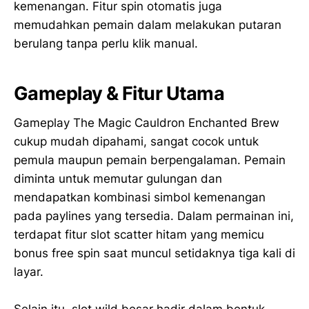
kemenangan. Fitur spin otomatis juga
memudahkan pemain dalam melakukan putaran
berulang tanpa perlu klik manual.
Gameplay & Fitur Utama
Gameplay The Magic Cauldron Enchanted Brew
cukup mudah dipahami, sangat cocok untuk
pemula maupun pemain berpengalaman. Pemain
diminta untuk memutar gulungan dan
mendapatkan kombinasi simbol kemenangan
pada paylines yang tersedia. Dalam permainan ini,
terdapat fitur slot scatter hitam yang memicu
bonus free spin saat muncul setidaknya tiga kali di
layar.