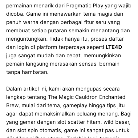
permainan menarik dari Pragmatic Play yang wajib
dicoba. Game ini menawarkan tema magis dan
penuh warna dengan berbagai fitur seru yang
membuat setiap putaran semakin menantang dan
menguntungkan. Tidak hanya itu, proses daftar
dan login di platform terpercaya seperti
LTE4D
juga sangat mudah dan cepat, memungkinkan
pemain langsung merasakan sensasi bermain
tanpa hambatan.
Dalam artikel ini, kami akan mengupas secara
lengkap tentang The Magic Cauldron Enchanted
Brew, mulai dari tema, gameplay hingga tips jitu
agar dapat memaksimalkan peluang menang. Bagi
yang gemar dengan slot scatter hitam, wild besar,
dan slot spin otomatis, game ini sangat pas untuk