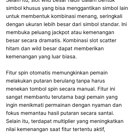
Selain itu, slot wild besar hadir dalam bentuk
simbol khusus yang bisa menggantikan simbol lain
untuk membentuk kombinasi menang, seringkali
dengan ukuran lebih besar dari simbol standar. Ini
membuka peluang jackpot atau kemenangan
besar secara dramatis. Kombinasi slot scatter
hitam dan wild besar dapat memberikan
kemenangan yang luar biasa.
Fitur spin otomatis memungkinkan pemain
melakukan putaran berulang tanpa harus
menekan tombol spin secara manual. Fitur ini
sangat membantu terutama bagi pemain yang
ingin menikmati permainan dengan nyaman dan
fokus memantau hasil putaran secara santai.
Selain itu, terdapat multiplier yang meningkatkan
nilai kemenangan saat fitur tertentu aktif,