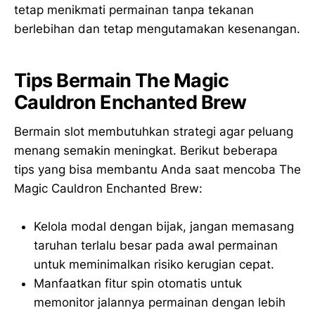
tetap menikmati permainan tanpa tekanan
berlebihan dan tetap mengutamakan kesenangan.
Tips Bermain The Magic
Cauldron Enchanted Brew
Bermain slot membutuhkan strategi agar peluang
menang semakin meningkat. Berikut beberapa
tips yang bisa membantu Anda saat mencoba The
Magic Cauldron Enchanted Brew:
Kelola modal dengan bijak, jangan memasang
taruhan terlalu besar pada awal permainan
untuk meminimalkan risiko kerugian cepat.
Manfaatkan fitur spin otomatis untuk
memonitor jalannya permainan dengan lebih