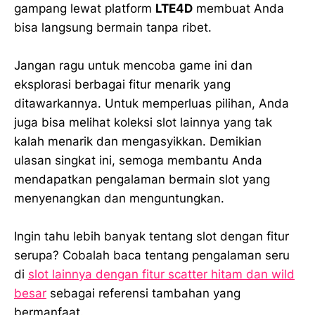
gampang lewat platform
LTE4D
membuat Anda
bisa langsung bermain tanpa ribet.
Jangan ragu untuk mencoba game ini dan
eksplorasi berbagai fitur menarik yang
ditawarkannya. Untuk memperluas pilihan, Anda
juga bisa melihat koleksi slot lainnya yang tak
kalah menarik dan mengasyikkan. Demikian
ulasan singkat ini, semoga membantu Anda
mendapatkan pengalaman bermain slot yang
menyenangkan dan menguntungkan.
Ingin tahu lebih banyak tentang slot dengan fitur
serupa? Cobalah baca tentang pengalaman seru
di
slot lainnya dengan fitur scatter hitam dan wild
besar
sebagai referensi tambahan yang
bermanfaat.