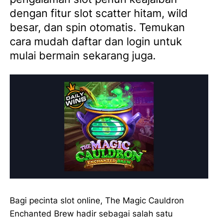
dengan fitur slot scatter hitam, wild
besar, dan spin otomatis. Temukan
cara mudah daftar dan login untuk
mulai bermain sekarang juga.
Bagi pecinta slot online, The Magic Cauldron
Enchanted Brew hadir sebagai salah satu