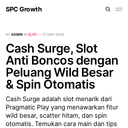
SPC Growth
BY
ADMIN
IN
SLOT
—
27 MAY 2026
Cash Surge, Slot
Anti Boncos dengan
Peluang Wild Besar
& Spin Otomatis
Cash Surge adalah slot menarik dari
Pragmatic Play yang menawarkan fitur
wild besar, scatter hitam, dan spin
otomatis. Temukan cara main dan tips