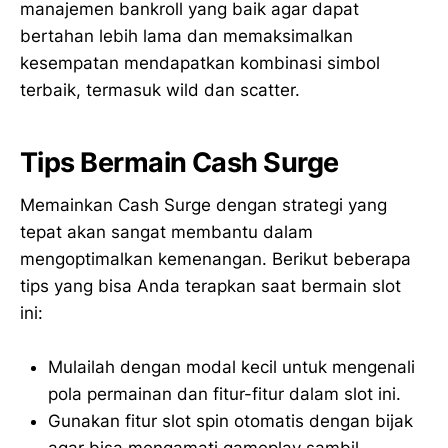
manajemen bankroll yang baik agar dapat
bertahan lebih lama dan memaksimalkan
kesempatan mendapatkan kombinasi simbol
terbaik, termasuk wild dan scatter.
Tips Bermain Cash Surge
Memainkan Cash Surge dengan strategi yang
tepat akan sangat membantu dalam
mengoptimalkan kemenangan. Berikut beberapa
tips yang bisa Anda terapkan saat bermain slot
ini:
Mulailah dengan modal kecil untuk mengenali
pola permainan dan fitur-fitur dalam slot ini.
Gunakan fitur slot spin otomatis dengan bijak