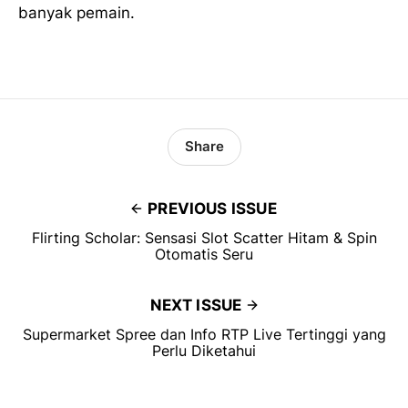
banyak pemain.
Share
PREVIOUS ISSUE
Flirting Scholar: Sensasi Slot Scatter Hitam & Spin
Otomatis Seru
NEXT ISSUE
Supermarket Spree dan Info RTP Live Tertinggi yang
Perlu Diketahui