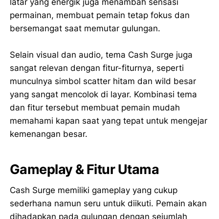
latar yang energik juga menambah sensasi
permainan, membuat pemain tetap fokus dan
bersemangat saat memutar gulungan.
Selain visual dan audio, tema Cash Surge juga
sangat relevan dengan fitur-fiturnya, seperti
munculnya simbol scatter hitam dan wild besar
yang sangat mencolok di layar. Kombinasi tema
dan fitur tersebut membuat pemain mudah
memahami kapan saat yang tepat untuk mengejar
kemenangan besar.
Gameplay & Fitur Utama
Cash Surge memiliki gameplay yang cukup
sederhana namun seru untuk diikuti. Pemain akan
dihadapkan pada gulungan dengan sejumlah