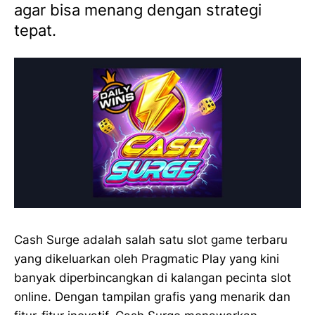
agar bisa menang dengan strategi
tepat.
Cash Surge adalah salah satu slot game terbaru
yang dikeluarkan oleh Pragmatic Play yang kini
banyak diperbincangkan di kalangan pecinta slot
online. Dengan tampilan grafis yang menarik dan