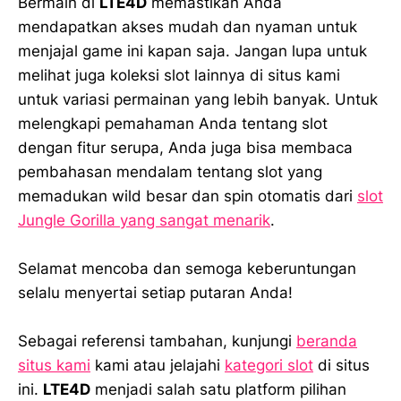
Bermain di
LTE4D
memastikan Anda
mendapatkan akses mudah dan nyaman untuk
menjajal game ini kapan saja. Jangan lupa untuk
melihat juga koleksi slot lainnya di situs kami
untuk variasi permainan yang lebih banyak. Untuk
melengkapi pemahaman Anda tentang slot
dengan fitur serupa, Anda juga bisa membaca
pembahasan mendalam tentang slot yang
memadukan wild besar dan spin otomatis dari
slot
Jungle Gorilla yang sangat menarik
.
Selamat mencoba dan semoga keberuntungan
selalu menyertai setiap putaran Anda!
Sebagai referensi tambahan, kunjungi
beranda
situs kami
kami atau jelajahi
kategori slot
di situs
ini.
LTE4D
menjadi salah satu platform pilihan