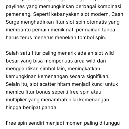
paylines yang memungkinkan berbagai kombinasi
pemenang. Seperti kebanyakan slot modern, Cash
Surge menghadirkan fitur slot spin otomatis yang
membantu pemain menikmati permainan tanpa
harus terus menerus menekan tombol spin.
Salah satu fitur paling menarik adalah slot wild
besar yang bisa memperluas area wild dan
menggantikan simbol lain, meningkatkan
kemungkinan kemenangan secara signifikan.
Selain itu, slot scatter hitam menjadi kunci untuk
memicu fitur bonus seperti free spin atau
multiplier yang menambah nilai kemenangan
hingga berlipat ganda.
Free spin sendiri menjadi momen paling ditunggu