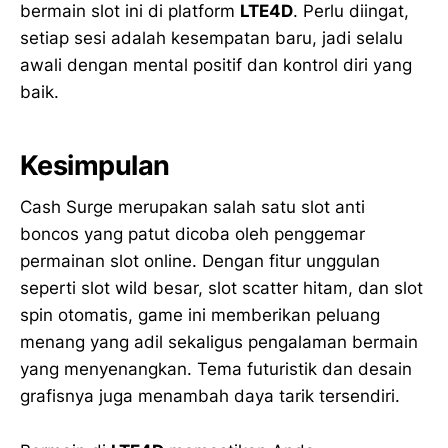
bermain slot ini di platform
LTE4D
. Perlu diingat,
setiap sesi adalah kesempatan baru, jadi selalu
awali dengan mental positif dan kontrol diri yang
baik.
Kesimpulan
Cash Surge merupakan salah satu slot anti
boncos yang patut dicoba oleh penggemar
permainan slot online. Dengan fitur unggulan
seperti slot wild besar, slot scatter hitam, dan slot
spin otomatis, game ini memberikan peluang
menang yang adil sekaligus pengalaman bermain
yang menyenangkan. Tema futuristik dan desain
grafisnya juga menambah daya tarik tersendiri.