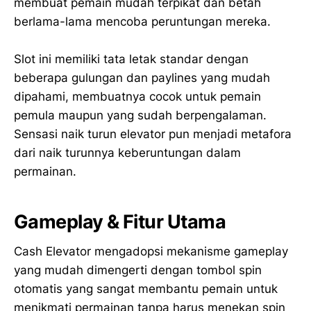
membuat pemain mudah terpikat dan betah
berlama-lama mencoba peruntungan mereka.
Slot ini memiliki tata letak standar dengan
beberapa gulungan dan paylines yang mudah
dipahami, membuatnya cocok untuk pemain
pemula maupun yang sudah berpengalaman.
Sensasi naik turun elevator pun menjadi metafora
dari naik turunnya keberuntungan dalam
permainan.
Gameplay & Fitur Utama
Cash Elevator mengadopsi mekanisme gameplay
yang mudah dimengerti dengan tombol spin
otomatis yang sangat membantu pemain untuk
menikmati permainan tanpa harus menekan spin