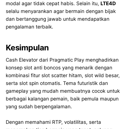
modal agar tidak cepat habis. Selain itu,
LTE4D
selalu menyarankan agar bermain dengan bijak
dan bertanggung jawab untuk mendapatkan
pengalaman terbaik.
Kesimpulan
Cash Elevator dari Pragmatic Play menghadirkan
konsep slot anti boncos yang menarik dengan
kombinasi fitur slot scatter hitam, slot wild besar,
serta slot spin otomatis. Tema futuristik dan
gameplay yang mudah membuatnya cocok untuk
berbagai kalangan pemain, baik pemula maupun
yang sudah berpengalaman.
Dengan memahami RTP, volatilitas, serta