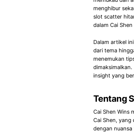
menghibur sekal
slot scatter hit
dalam Cai Shen
Dalam artikel i
dari tema hingg
menemukan tips
dimaksimalkan. 
insight yang be
Tentang S
Cai Shen Wins m
Cai Shen, yang
dengan nuansa 