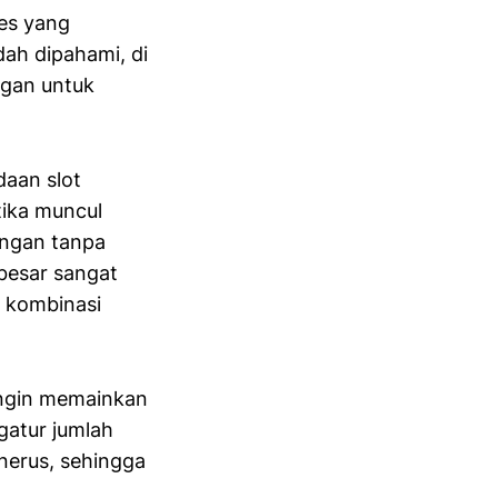
nes yang
ah dipahami, di
ngan untuk
daan slot
tika muncul
ngan tanpa
besar sangat
 kombinasi
 ingin memainkan
gatur jumlah
nerus, sehingga