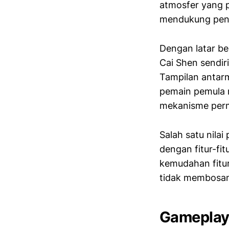
atmosfer yang p
mendukung peng
Dengan latar be
Cai Shen sendir
Tampilan antar
pemain pemula
mekanisme per
Salah satu nila
dengan fitur-fit
kemudahan fitur
tidak membosan
Gameplay 