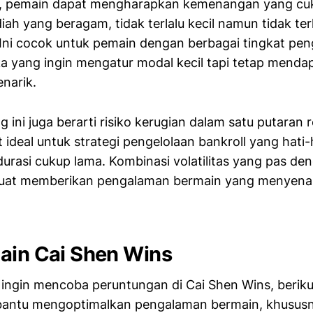
a, pemain dapat mengharapkan kemenangan yang cuk
iah yang beragam, tidak terlalu kecil namun tidak ter
 Ini cocok untuk pemain dengan berbagai tingkat pe
a yang ingin mengatur modal kecil tapi tetap menda
narik.
g ini juga berarti risiko kerugian dalam satu putaran re
 ideal untuk strategi pengelolaan bankroll yang hati-
urasi cukup lama. Kombinasi volatilitas yang pas deng
kuat memberikan pengalaman bermain yang menyena
ain Cai Shen Wins
ingin mencoba peruntungan di Cai Shen Wins, beriku
antu mengoptimalkan pengalaman bermain, khususny