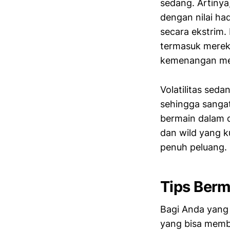
sedang. Artiny
dengan nilai had
secara ekstrim.
termasuk merek
kemenangan me
Volatilitas sedan
sehingga sangat
bermain dalam d
dan wild yang 
penuh peluang.
Tips Berm
Bagi Anda yang 
yang bisa memb