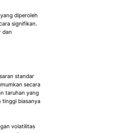
 yang diperoleh
ara signifikan.
r dan
saran standar
diumumkan secara
an taruhan yang
 tinggi biasanya
gan volatilitas