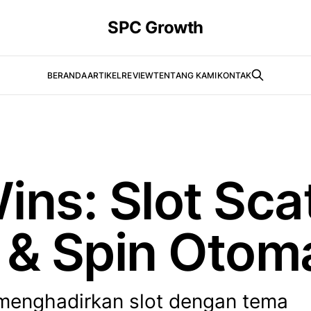
SPC Growth
BERANDA
ARTIKEL
REVIEW
TENTANG KAMI
KONTAK
ins: Slot Sca
 & Spin Otoma
 menghadirkan slot dengan tema