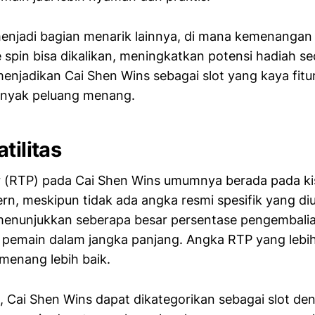
 menjadi bagian menarik lainnya, di mana kemenangan
e spin bisa dikalikan, meningkatkan potensi hadiah sec
 menjadikan Cai Shen Wins sebagai slot yang kaya fitu
nyak peluang menang.
tilitas
er (RTP) pada Cai Shen Wins umumnya berada pada ki
ern, meskipun tidak ada angka resmi spesifik yang 
menunjukkan seberapa besar persentase pengembali
 pemain dalam jangka panjang. Angka RTP yang lebih
 menang lebih baik.
s, Cai Shen Wins dapat dikategorikan sebagai slot den