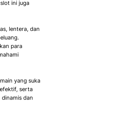
ot ini juga
s, lentera, dan
peluang.
kan para
emahami
pemain yang suka
efektif, serta
t dinamis dan