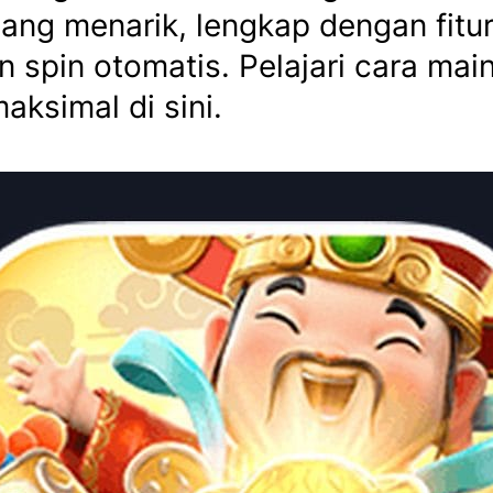
ang menarik, lengkap dengan fitur
n spin otomatis. Pelajari cara mai
aksimal di sini.