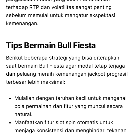
terhadap RTP dan volatilitas sangat penting
sebelum memulai untuk mengatur ekspektasi
kemenangan.
Tips Bermain Bull Fiesta
Berikut beberapa strategi yang bisa diterapkan
saat bermain Bull Fiesta agar modal tetap terjaga
dan peluang meraih kemenangan jackpot progresif
terbesar lebih maksimal:
Mulailah dengan taruhan kecil untuk mengenal
pola permainan dan fitur yang muncul secara
natural.
Manfaatkan fitur slot spin otomatis untuk
menjaga konsistensi dan menghindari tekanan