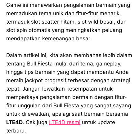
Game ini menawarkan pengalaman bermain yang
memadukan tema unik dan fitur-fitur menarik,
termasuk slot scatter hitam, slot wild besar, dan
slot spin otomatis yang meningkatkan peluang
mendapatkan kemenangan besar.
Dalam artikel ini, kita akan membahas lebih dalam
tentang Bull Fiesta mulai dari tema, gameplay,
hingga tips bermain yang dapat membantu Anda
meraih jackpot progresif terbesar dengan strategi
tepat. Jangan lewatkan kesempatan untuk
memperkaya pengalaman bermain dengan fitur-
fitur unggulan dari Bull Fiesta yang sangat sayang
untuk dilewatkan, apalagi saat bermain bersama
LTE4D
. Cek juga
LTE4D resmi
untuk update
terbaru.