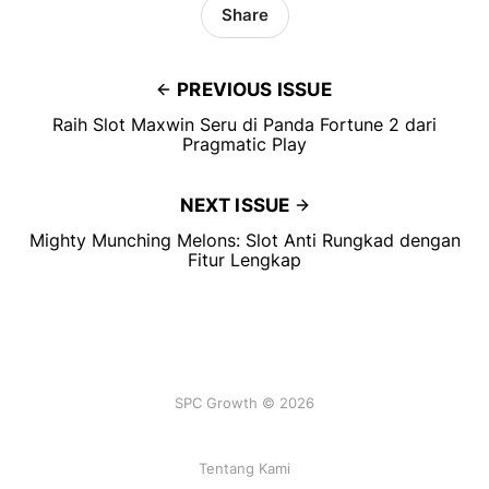
Share
PREVIOUS ISSUE
Raih Slot Maxwin Seru di Panda Fortune 2 dari
Pragmatic Play
NEXT ISSUE
Mighty Munching Melons: Slot Anti Rungkad dengan
Fitur Lengkap
SPC Growth © 2026
Tentang Kami