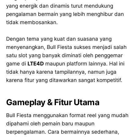
yang energik dan dinamis turut mendukung
pengalaman bermain yang lebih menghibur dan
tidak membosankan.
Dengan tema yang kuat dan suasana yang
menyenangkan, Bull Fiesta sukses menjadi salah
satu slot yang banyak diminati oleh penggemar
game di
LTE4D
maupun platform lainnya. Hal ini
tidak hanya karena tampilannya, namun juga
karena fitur yang ditawarkan sangat kompetitif.
Gameplay & Fitur Utama
Bull Fiesta menggunakan format reel yang mudah
dipahami oleh pemain baru maupun
berpengalaman. Cara bermainnya sederhana,