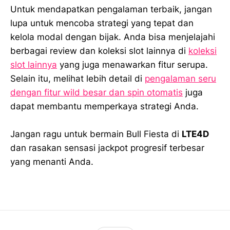
Untuk mendapatkan pengalaman terbaik, jangan
lupa untuk mencoba strategi yang tepat dan
kelola modal dengan bijak. Anda bisa menjelajahi
berbagai review dan koleksi slot lainnya di
koleksi
slot lainnya
yang juga menawarkan fitur serupa.
Selain itu, melihat lebih detail di
pengalaman seru
dengan fitur wild besar dan spin otomatis
juga
dapat membantu memperkaya strategi Anda.
Jangan ragu untuk bermain Bull Fiesta di
LTE4D
dan rasakan sensasi jackpot progresif terbesar
yang menanti Anda.