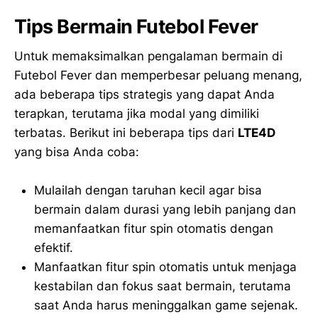
Tips Bermain Futebol Fever
Untuk memaksimalkan pengalaman bermain di
Futebol Fever dan memperbesar peluang menang,
ada beberapa tips strategis yang dapat Anda
terapkan, terutama jika modal yang dimiliki
terbatas. Berikut ini beberapa tips dari
LTE4D
yang bisa Anda coba:
Mulailah dengan taruhan kecil agar bisa
bermain dalam durasi yang lebih panjang dan
memanfaatkan fitur spin otomatis dengan
efektif.
Manfaatkan fitur spin otomatis untuk menjaga
kestabilan dan fokus saat bermain, terutama
saat Anda harus meninggalkan game sejenak.