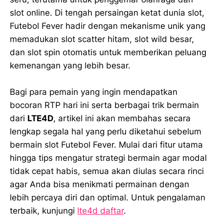
slot online. Di tengah persaingan ketat dunia slot,
Futebol Fever hadir dengan mekanisme unik yang
memadukan slot scatter hitam, slot wild besar,
dan slot spin otomatis untuk memberikan peluang
kemenangan yang lebih besar.
Bagi para pemain yang ingin mendapatkan
bocoran RTP hari ini serta berbagai trik bermain
dari
LTE4D
, artikel ini akan membahas secara
lengkap segala hal yang perlu diketahui sebelum
bermain slot Futebol Fever. Mulai dari fitur utama
hingga tips mengatur strategi bermain agar modal
tidak cepat habis, semua akan diulas secara rinci
agar Anda bisa menikmati permainan dengan
lebih percaya diri dan optimal. Untuk pengalaman
terbaik, kunjungi
lte4d daftar
.