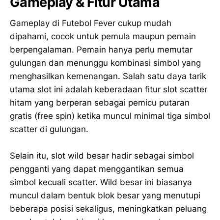
Gameplay & Fitur Utama
Gameplay di Futebol Fever cukup mudah
dipahami, cocok untuk pemula maupun pemain
berpengalaman. Pemain hanya perlu memutar
gulungan dan menunggu kombinasi simbol yang
menghasilkan kemenangan. Salah satu daya tarik
utama slot ini adalah keberadaan fitur slot scatter
hitam yang berperan sebagai pemicu putaran
gratis (free spin) ketika muncul minimal tiga simbol
scatter di gulungan.
Selain itu, slot wild besar hadir sebagai simbol
pengganti yang dapat menggantikan semua
simbol kecuali scatter. Wild besar ini biasanya
muncul dalam bentuk blok besar yang menutupi
beberapa posisi sekaligus, meningkatkan peluang