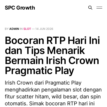
SPC Growth
BY
ADMIN
IN
SLOT
—
14 JUN 2026
Bocoran RTP Hari Ini
dan Tips Menarik
Bermain Irish Crown
Pragmatic Play
Irish Crown dari Pragmatic Play
menghadirkan pengalaman slot dengan
fitur scatter hitam, wild besar, dan spin
otomatis. Simak bocoran RTP hari ini