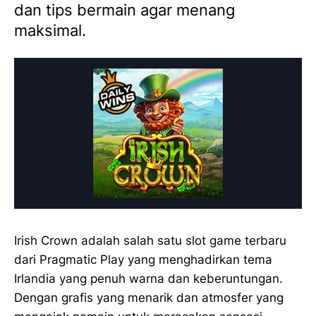
dan tips bermain agar menang
maksimal.
Irish Crown adalah salah satu slot game terbaru
dari Pragmatic Play yang menghadirkan tema
Irlandia yang penuh warna dan keberuntungan.
Dengan grafis yang menarik dan atmosfer yang