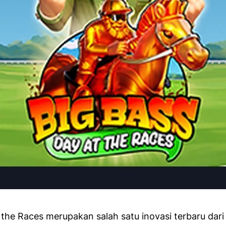
 the Races merupakan salah satu inovasi terbaru dari