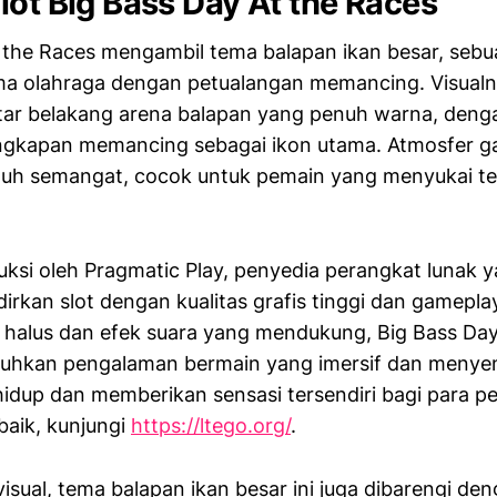
lot Big Bass Day At the Races
 the Races mengambil tema balapan ikan besar, seb
 olahraga dengan petualangan memancing. Visual
ar belakang arena balapan yang penuh warna, denga
engkapan memancing sebagai ikon utama. Atmosfer ga
nuh semangat, cocok untuk pemain yang menyukai t
uksi oleh Pragmatic Play, penyedia perangkat lunak y
rkan slot dengan kualitas grafis tinggi dan gameplay
halus dan efek suara yang mendukung, Big Bass Day
kan pengalaman bermain yang imersif dan menyen
hidup dan memberikan sensasi tersendiri bagi para p
baik, kunjungi
https://ltego.org/
.
 visual, tema balapan ikan besar ini juga dibarengi den