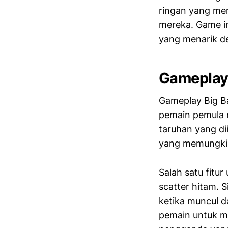
ringan yang me
mereka. Game in
yang menarik de
Gameplay 
Gameplay Big B
pemain pemula 
taruhan yang di
yang memungkin
Salah satu fitu
scatter hitam. 
ketika muncul da
pemain untuk m