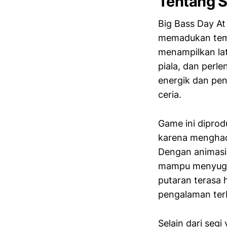
Tentang S
Big Bass Day At
memadukan tema
menampilkan lat
piala, dan perl
energik dan pe
ceria.
Game ini diprod
karena menghadi
Dengan animasi 
mampu menyuguh
putaran terasa 
pengalaman ter
Selain dari segi