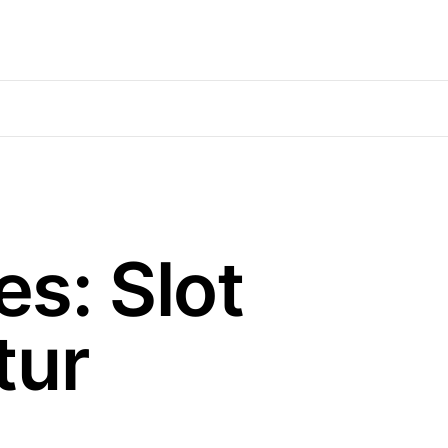
es: Slot
tur