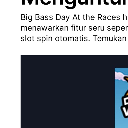
Big Bass Day At the Races ha
menawarkan fitur seru seperti
slot spin otomatis. Temukan