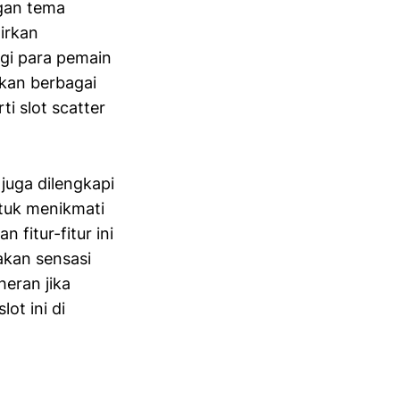
ngan tema
irkan
gi para pemain
rkan berbagai
i slot scatter
juga dilengkapi
tuk menikmati
fitur-fitur ini
akan sensasi
eran jika
ot ini di