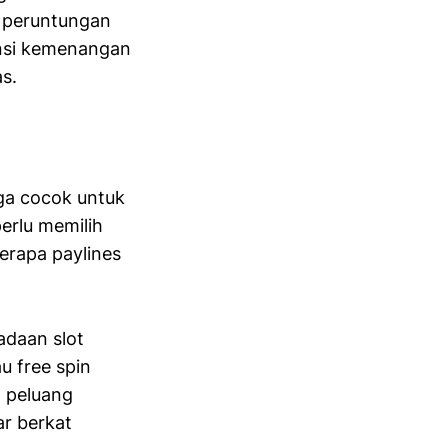
 peruntungan
ensi kemenangan
s.
ga cocok untuk
rlu memilih
erapa paylines
adaan slot
u free spin
, peluang
r berkat