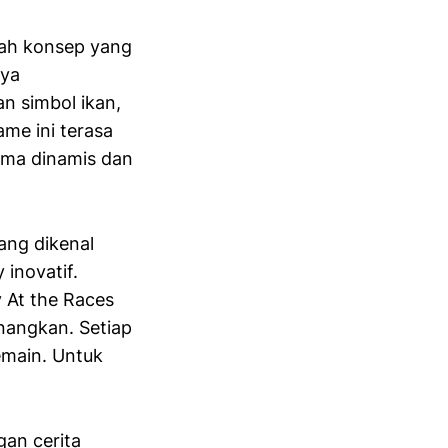
uah konsep yang
nya
n simbol ikan,
me ini terasa
ema dinamis dan
ang dikenal
 inovatif.
 At the Races
angkan. Setiap
emain. Untuk
gan cerita