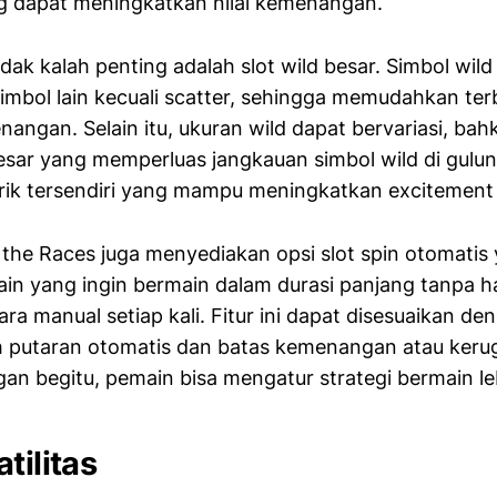
 dapat meningkatkan nilai kemenangan.
tidak kalah penting adalah slot wild besar. Simbol wil
mbol lain kecuali scatter, sehingga memudahkan te
angan. Selain itu, ukuran wild dapat bervariasi, ba
sar yang memperluas jangkauan simbol wild di gulung
rik tersendiri yang mampu meningkatkan excitement
 the Races juga menyediakan opsi slot spin otomatis
n yang ingin bermain dalam durasi panjang tanpa 
ra manual setiap kali. Fitur ini dapat disesuaikan de
h putaran otomatis dan batas kemenangan atau keru
gan begitu, pemain bisa mengatur strategi bermain leb
tilitas