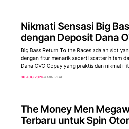
Nikmati Sensasi Big Bas
dengan Deposit Dana O
Big Bass Return To the Races adalah slot 
dengan fitur menarik seperti scatter hitam d
Dana OVO Gopay yang praktis dan nikmati fit
06 AUG 2026
4 MIN READ
The Money Men Megaw
Terbaru untuk Spin Oto