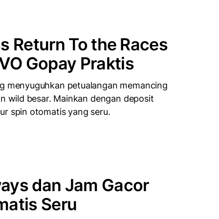
s Return To the Races
VO Gopay Praktis
yang menyuguhkan petualangan memancing
an wild besar. Mainkan dengan deposit
ur spin otomatis yang seru.
ays dan Jam Gacor
matis Seru