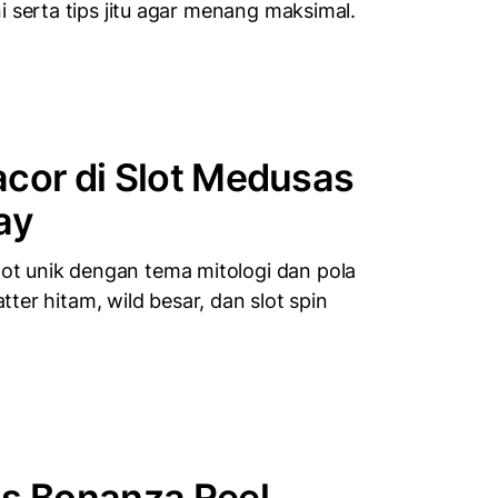
i serta tips jitu agar menang maksimal.
acor di Slot Medusas
ay
t unik dengan tema mitologi dan pola
atter hitam, wild besar, dan slot spin
ss Bonanza Reel