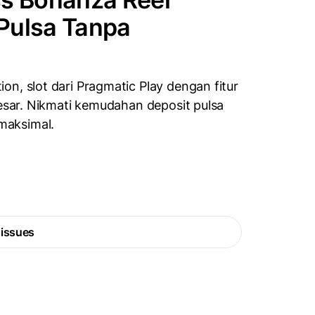
Pulsa Tanpa
n, slot dari Pragmatic Play dengan fitur
besar. Nikmati kemudahan deposit pulsa
maksimal.
 issues