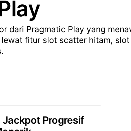
Play
cor dari Pragmatic Play yang men
at fitur slot scatter hitam, slot
s.
Jackpot Progresif