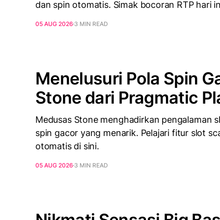
dan spin otomatis. Simak bocoran RTP hari in
05 AUG 2026
3 MIN READ
Menelusuri Pola Spin G
Stone dari Pragmatic Pl
Medusas Stone menghadirkan pengalaman slo
spin gacor yang menarik. Pelajari fitur slot sc
otomatis di sini.
05 AUG 2026
3 MIN READ
Nikmati Sensasi Big Ba