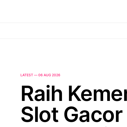
LATEST —
06 AUG 2026
Raih Keme
Slot Gacor