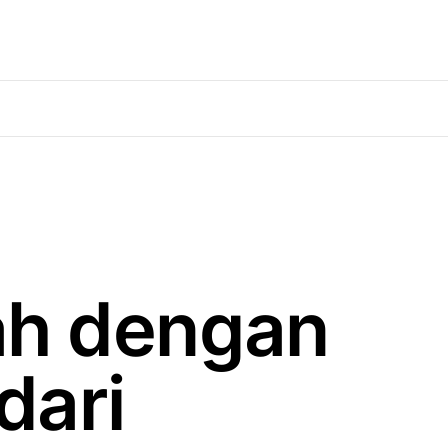
h dengan
dari