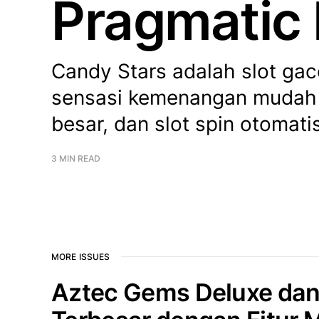
Pragmatic 
Candy Stars adalah slot ga
sensasi kemenangan mudah lew
besar, dan slot spin otomati
3 MIN READ
MORE ISSUES
Aztec Gems Deluxe dan 