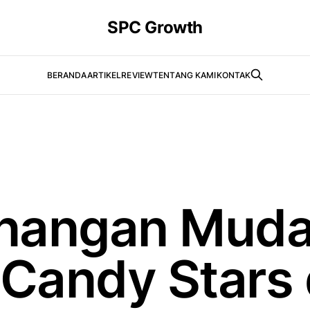
SPC Growth
BERANDA
ARTIKEL
REVIEW
TENTANG KAMI
KONTAK
nangan Muda
 Candy Stars 