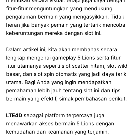
memukau secara visual, tetapi juga kaya dengan
fitur-fitur menguntungkan yang mendukung
pengalaman bermain yang mengasyikkan. Tidak
heran jika banyak pemain yang tertarik mencoba
keberuntungan mereka dengan slot ini.
Dalam artikel ini, kita akan membahas secara
lengkap mengenai gameplay 5 Lions serta fitur-
fitur utamanya seperti slot scatter hitam, slot wild
besar, dan slot spin otomatis yang jadi daya tarik
utama. Bagi Anda yang ingin mendapatkan
pemahaman lebih jauh tentang slot ini dan tips
bermain yang efektif, simak pembahasan berikut.
LTE4D
sebagai platform terpercaya juga
menawarkan akses bermain 5 Lions dengan
kemudahan dan keamanan yang terjamin,