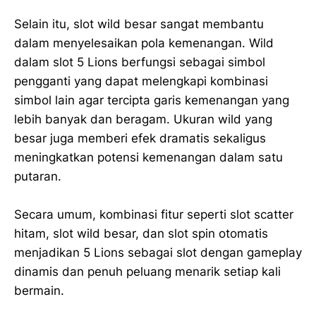
Selain itu, slot wild besar sangat membantu
dalam menyelesaikan pola kemenangan. Wild
dalam slot 5 Lions berfungsi sebagai simbol
pengganti yang dapat melengkapi kombinasi
simbol lain agar tercipta garis kemenangan yang
lebih banyak dan beragam. Ukuran wild yang
besar juga memberi efek dramatis sekaligus
meningkatkan potensi kemenangan dalam satu
putaran.
Secara umum, kombinasi fitur seperti slot scatter
hitam, slot wild besar, dan slot spin otomatis
menjadikan 5 Lions sebagai slot dengan gameplay
dinamis dan penuh peluang menarik setiap kali
bermain.