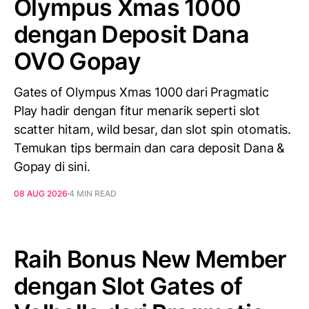
Olympus Xmas 1000
dengan Deposit Dana
OVO Gopay
Gates of Olympus Xmas 1000 dari Pragmatic
Play hadir dengan fitur menarik seperti slot
scatter hitam, wild besar, dan slot spin otomatis.
Temukan tips bermain dan cara deposit Dana &
Gopay di sini.
08 AUG 2026
4 MIN READ
Raih Bonus New Member
dengan Slot Gates of