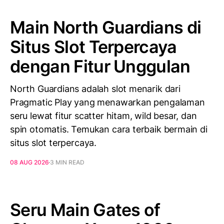
Main North Guardians di
Situs Slot Terpercaya
dengan Fitur Unggulan
North Guardians adalah slot menarik dari
Pragmatic Play yang menawarkan pengalaman
seru lewat fitur scatter hitam, wild besar, dan
spin otomatis. Temukan cara terbaik bermain di
situs slot terpercaya.
08 AUG 2026
3 MIN READ
Seru Main Gates of