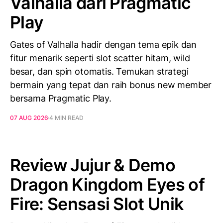
Valhalla dari Pragmatic
Play
Gates of Valhalla hadir dengan tema epik dan
fitur menarik seperti slot scatter hitam, wild
besar, dan spin otomatis. Temukan strategi
bermain yang tepat dan raih bonus new member
bersama Pragmatic Play.
07 AUG 2026
4 MIN READ
Review Jujur & Demo
Dragon Kingdom Eyes of
Fire: Sensasi Slot Unik