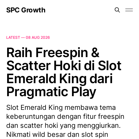
SPC Growth
LATEST —
08 AUG 2026
Raih Freespin &
Scatter Hoki di Slot
Emerald King dari
Pragmatic Play
Slot Emerald King membawa tema
keberuntungan dengan fitur freespin
dan scatter hoki yang menggiurkan.
Nikmati wild besar dan slot spin