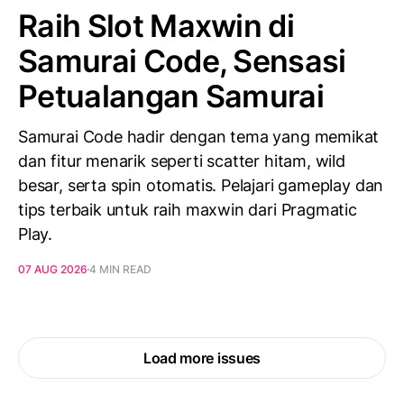
Raih Slot Maxwin di
Samurai Code, Sensasi
Petualangan Samurai
Samurai Code hadir dengan tema yang memikat
dan fitur menarik seperti scatter hitam, wild
besar, serta spin otomatis. Pelajari gameplay dan
tips terbaik untuk raih maxwin dari Pragmatic
Play.
07 AUG 2026
4 MIN READ
Load more issues