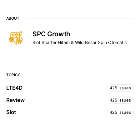
ABOUT
SPC Growth
Slot Scatter Hitam & Wild Besar Spin Otomatis
TOPICS
LTE4D
425 issues
Review
425 issues
Slot
425 issues